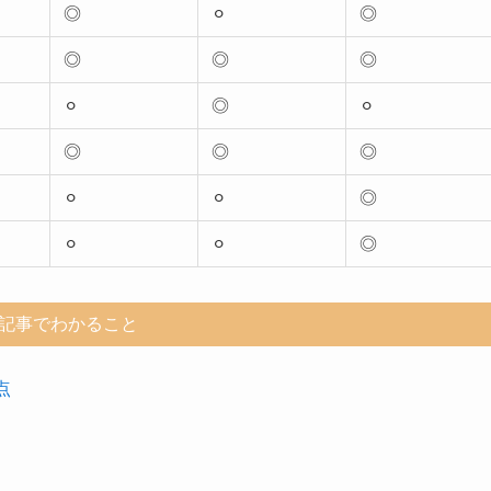
◎
⚪︎
◎
◎
◎
◎
⚪︎
◎
⚪︎
◎
◎
◎
⚪︎
⚪︎
◎
⚪︎
⚪︎
◎
記事でわかること
点