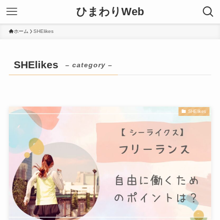
ひまわりWeb
ホーム
SHElikes
SHElikes
– category –
SHElikes